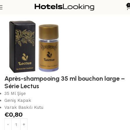
0
Ana Sayfa
Produits d’accueil
Shampooing hôtelier
Après-shampooing 35 ml bouchon large –
Série Lectus
35 Ml Şişe
Geniş Kapak
Varak Baskılı Kutu
€
0,80