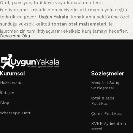
Otel, pansiyon, tatil köyü veya konaklama tesisi
işletiyorsanız, misafir memnuniyetini artırmanın yolu doğru
tedarikten geçer.
Uygun Yakala
, konaklama sektörüne özel
sunduğu yüksek kaliteli
toptan otel malzemeleri
ile
işletmenizin tüm ihtiyaçlarını eksiksiz karşılamayı hedefler.
Devamını Oku
Yılların tecrübesi ve geniş ürün portföyüyle,
otel tekstil
ürünlerinden buklet setlerine
,
banyo ekipmanlarından oda
içi aksesuarlarına
,
kettle, ütü, valiz standı, minibar,
seccade, çöp kovası gibi temel gereçlere
kadar her ürünü
Kurumsal
Sözleşmeler
avantajlı toptan fiyatlarla sunuyoruz. Üstelik yalnızca
Türkiye'de değil; Avrupa, Orta Doğu, Balkanlar ve Afrika
Hakkımızda
Mesafeli Satış
başta olmak üzere birçok ülkeye hızlı ve güvenli şekilde
Sözleşmesi
İletişim
ürün gönderiyoruz.
İptal & İade
Blog
Politikası
Sunduğumuz başlıca ürün grupları arasında:
WhatsApp Hattı
Çerez Politikası
Toptan otel havlusu
KVKK Aydınlatma
Metni