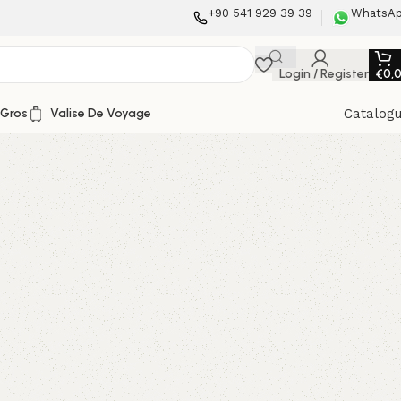
+90 541 929 39 39
WhatsA
Login / Register
€
0,
 Gros
Valise De Voyage
Catalog