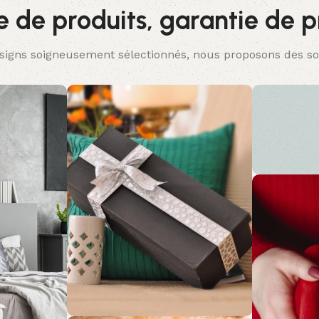
de produits, garantie de p
igns soigneusement sélectionnés, nous proposons des solu
QUA
Des desig
élégants 
confort d
solutions
qui ne fo
compromis