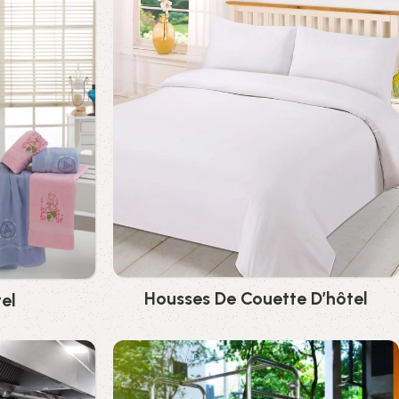
Housses De Couette D’hôtel
tel