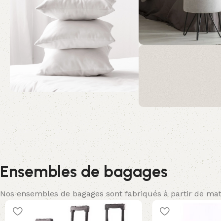
DÉTAILL
Offrez à vos invités
solutions modernes
Ensembles de bagages
pratiques. L'équipe
hôtelier avec chaque
Nos ensembles de bagages sont fabriqués à partir de maté
pensé est ici.