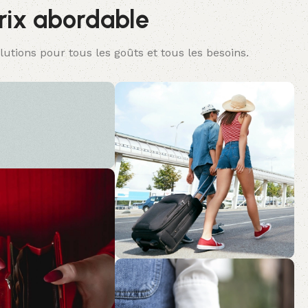
rix abordable
tions pour tous les goûts et tous les besoins.
LITÉ
ns simples et
qui complètent le
e votre hôtel. Des
 textiles hôtelières
nt aucun
 sur la qualité.