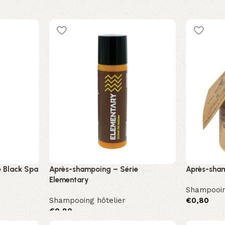
 Black Spa
Après-shampoing – Série
Après-sham
Elementary
Shampooin
Shampooing hôtelier
€
0,80
€
0,80
Sepete Ek