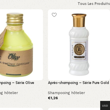
Tous Les Produits
poing – Série Olive
Après-shampoing – Série Pure Gold
g hôtelier
Shampooing hôtelier
€
1,26
le
Sepete Ekle
USD