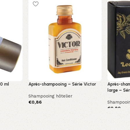
Sepete Ekle
30 ml
Après-shampooing – Série Victor
Après-sha
large – Sér
Shampooing hôtelier
€
0,86
Shampooin
€
0,80
Sepete Ekle
Sepete Ek