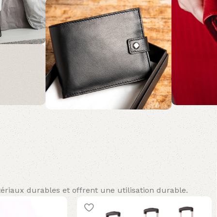
É
 des
 et
ment
 détail
riaux durables et offrent une utilisation durable.