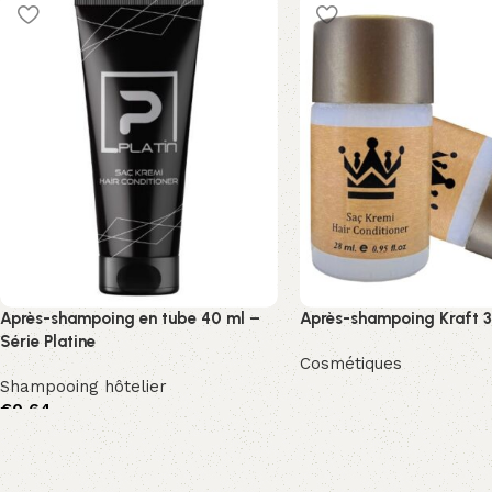
Après-shampoing en tube 40 ml –
Après-shampoing Kraft 
Série Platine
Cosmétiques
Shampooing hôtelier
Devamını oku
€
0,64
Sepete Ekle