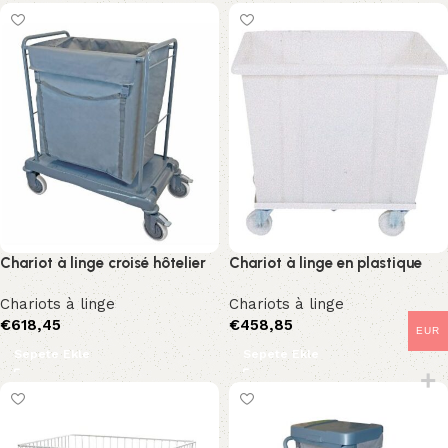
Chariot à linge croisé hôtelier
Chariot à linge en plastique
Chariots à linge
Chariots à linge
€
618,45
€
458,85
EUR
Sepete Ekle
Sepete Ekle