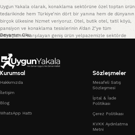
Uygun Yakala olarak, konaklama sektörüne özel toptan ürün
tedarikinde hem Türkiye’nin dört bir yanına hem de dünyanın
birçok ülkesine hizmet veriyoruz. Otel, butik otel, tatil köyü,
pansiyon ve konaklama tesislerinin A’dan Z’ye tüm
Devamını Oku
ihtiyaçlarını karşılayan geniş ürün yelpazemizle sektörde
güvenilir bir çözüm ortağıyız.
Toptan otel malzemeleri
konusunda uzmanlaşmış
ekibimizle, yüksek kaliteli ürünleri rekabetçi fiyatlarla
sunuyor, işletmelerin maliyetlerini düşürürken kalite
Kurumsal
Sözleşmeler
standartlarını yükseltmelerine yardımcı oluyoruz. Konuk
Hakkımızda
Mesafeli Satış
memnuniyetini artırmak, profesyonel bir izlenim bırakmak
Sözleşmesi
ve operasyonel süreçleri kolaylaştırmak isteyen işletmeler
İletişim
İptal & İade
için her detayı düşündük.
Blog
Politikası
Ürün portföyümüzde; havlu, bornoz, terlik gibi otel tekstil
WhatsApp Hattı
Çerez Politikası
ürünlerinden; buklet setleri, sabun, şampuan, diş seti
KVKK Aydınlatma
gibi
toptan buklet ürünleri
ve kişisel bakım malzemelerine;
Metni
kettle, ütü, ütü masası gibi oda içi ekipmanlardan mutfak,