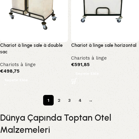
Chariot à linge sale à double
Chariot à linge sale horizontal
sac
Chariots à linge
Chariots à linge
€
591,85
€
498,75
Sepete Ekle
Sepete Ekle
1
2
3
4
→
Dünya Çapında Toptan Otel
Malzemeleri